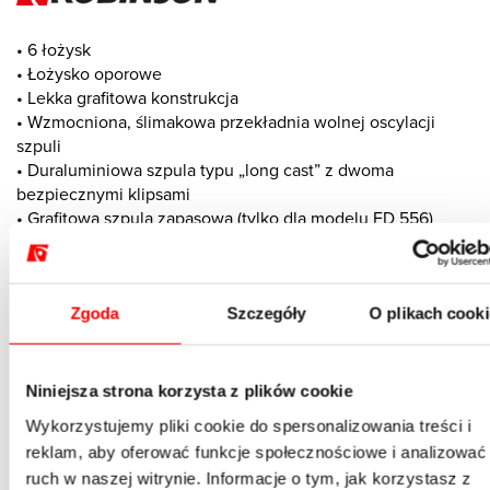
• 6 łożysk
• Łożysko oporowe
• Lekka grafitowa konstrukcja
• Wzmocniona, ślimakowa przekładnia wolnej oscylacji
szpuli
• Duraluminiowa szpula typu „long cast” z dwoma
bezpiecznymi klipsami
• Grafitowa szpula zapasowa (tylko dla modelu FD 556)
• Wzmocniony, rurkowy kabłąk
• Powiększona rolka pokryta stopem mosiądzu i azotku
tytanu, typu „kropla wody”
Zgoda
Szczegóły
O plikach cook
• Plastikowy kołnierz zabezpieczający przed wkręceniem
żyłki
• Aluminiowa rączka typu CNC
• Ergonomiczny, antypoślizgowy uchwyt korbki typu „soft
Niniejsza strona korzysta z plików cookie
rubber”
Wykorzystujemy pliki cookie do spersonalizowania treści i
• Nowe, ergonomiczne, powiększone pokrętło hamulca
reklam, aby oferować funkcje społecznościowe i analizować
• Komputerowo wyważony rotor
ruch w naszej witrynie. Informacje o tym, jak korzystasz z
• Trwała sprężyna kabłąka