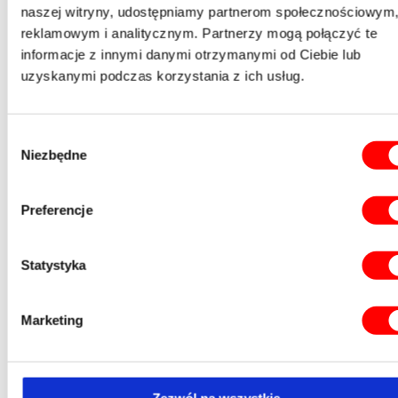
naszej witryny, udostępniamy partnerom społecznościowym
• Hamulec typu „Quick & Power Drag”
• Możliwość przełożenia rączki lewo/prawo
reklamowym i analitycznym. Partnerzy mogą połączyć te
informacje z innymi danymi otrzymanymi od Ciebie lub
uzyskanymi podczas korzystania z ich usług.
udostępnij produkt
Wybór
SPECYFIKACJE
Niezbędne
zgody
po
nr katalogowy
model
łożyska
sz
Preferencje
gł
Statystyka
0,
23P-FM-L45
FD 456
5+1
1
Marketing
0,
23P-FM-L55
FD 556
5+1
1
SZPULA ZAPASOWA
Zezwól na wszystkie