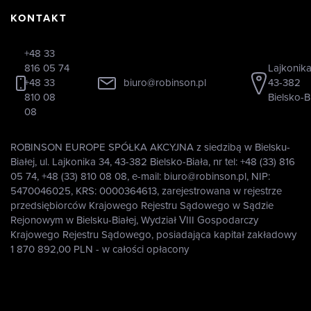
KONTAKT
+48 33
816 05 74
Lajkonika
+48 33
biuro@robinson.pl
43-382
810 08
Bielsko-B
08
ROBINSON EUROPE SPÓŁKA AKCYJNA z siedzibą w Bielsku-
Białej, ul. Lajkonika 34, 43-382 Bielsko-Biała, nr tel: +48 (33) 816
05 74, +48 (33) 810 08 08, e-mail: biuro@robinson.pl, NIP:
5470046025, KRS: 0000364613, zarejestrowana w rejestrze
przedsiębiorców Krajowego Rejestru Sądowego w Sądzie
Rejonowym w Bielsku-Białej, Wydział VIII Gospodarczy
Krajowego Rejestru Sądowego, posiadająca kapitał zakładowy
1 870 892,00 PLN - w całości opłacony