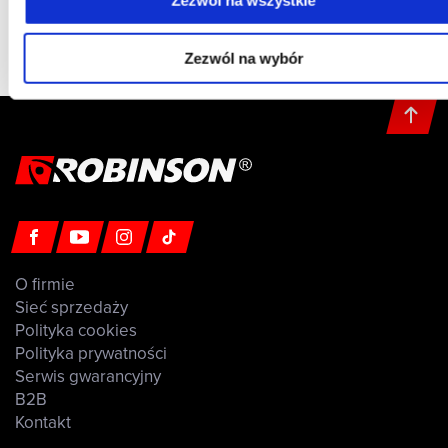
23P-FM-L46
FD 456
Zezwól na wybór
O firmie
Sieć sprzedaży
Polityka cookies
Polityka prywatności
Serwis gwarancyjny
B2B
Kontakt